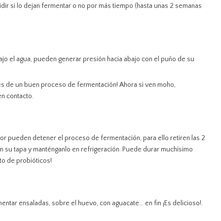
ecidir si lo dejan fermentar o no por más tiempo (hasta unas 2 semanas
jo el agua, pueden generar presión hacia abajo con el puño de su
 de un buen proceso de fermentación! Ahora si ven moho,
en contacto.
abor pueden detener el proceso de fermentación, para ello retiren las 2
con su tapa y manténganlo en refrigeración. Puede durar muchísimo
to de probióticos!
ntar ensaladas, sobre el huevo, con aguacate… en fin ¡Es delicioso!.