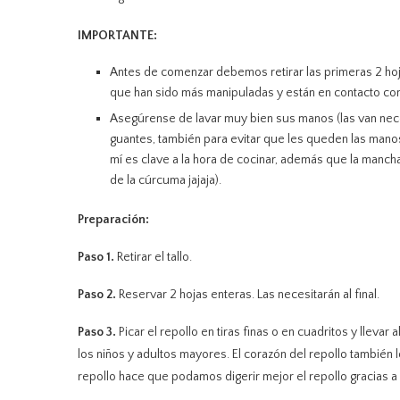
IMPORTANTE:
Antes de comenzar debemos retirar las primeras 2 hoja
que han sido más manipuladas y están en contacto con
Asegúrense de lavar muy bien sus manos (las van nec
guantes, también para evitar que les queden las mano
mí es clave a la hora de cocinar, además que la manch
de la cúrcuma jajaja).
Preparación:
Paso 1.
Retirar el tallo.
Paso 2.
Reservar 2 hojas enteras. Las necesitarán al final.
Paso 3.
Picar el repollo en tiras finas o en cuadritos y llev
los niños y adultos mayores. El corazón del repollo también
repollo hace que podamos digerir mejor el repollo gracias a 