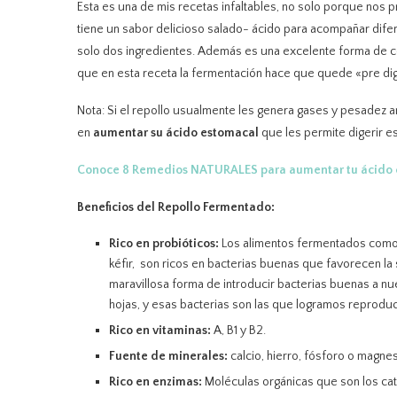
Esta es una de mis recetas infaltables, no solo porque nos
tiene un sabor delicioso salado- ácido para acompañar dif
solo dos ingredientes. Además es una excelente forma de co
que en esta receta la fermentación hace que quede «pre dige
Nota: Si el repollo usualmente les genera gases y pesadez a
en
aumentar su ácido estomacal
que les permite digerir es
Conoce 8 Remedios NATURALES para aumentar tu ácido 
Beneficios del Repollo Fermentado:
Rico en probióticos:
Los alimentos fermentados como:
kéfir, son ricos en bacterias buenas que favorecen la
maravillosa forma de introducir bacterias buenas a n
hojas, y esas bacterias son las que logramos reproduc
Rico en vitaminas:
A, B1 y B2.
Fuente de minerales:
calcio, hierro, fósforo o magnes
Rico en enzimas:
Moléculas orgánicas que son los c