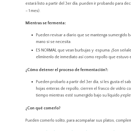
estará listo a partir del 3er día, pueden ir probando para d
– 1 mes).
Mientras se fermenta:
Pueden revisar a diario que se mantenga sumergido ba
mano si se necesita.
ES NORMAL que vean burbujas y espuma. ¡Son señales
elimínenlo de inmediato así como repollo que estuvo 
¿Cómo detener el proceso de fermentación?:
Pueden probarlo a partir del 3er día, si les gusta el s
hojas enteras de repollo, cierren el frasco de vidrio 
tiempo mientras esté sumergido bajo su líquido ¡reple
¿Con qué comerlo?
Pueden comerlo solito, para acompañar sus platos, compleme